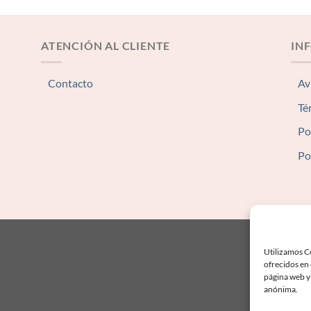
ATENCIÓN AL CLIENTE
IN
Contacto
Av
Té
Po
Po
Utilizamos Co
ofrecidos en
página web y 
anónima.