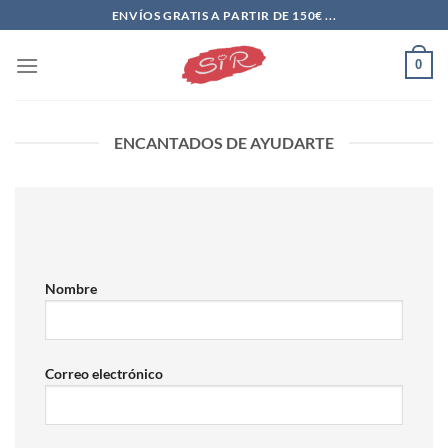
Saltar
ENVÍOS GRATIS A PARTIR DE 150€ ...
al
contenido
0
ENCANTADOS DE AYUDARTE
Nombre
Correo electrónico