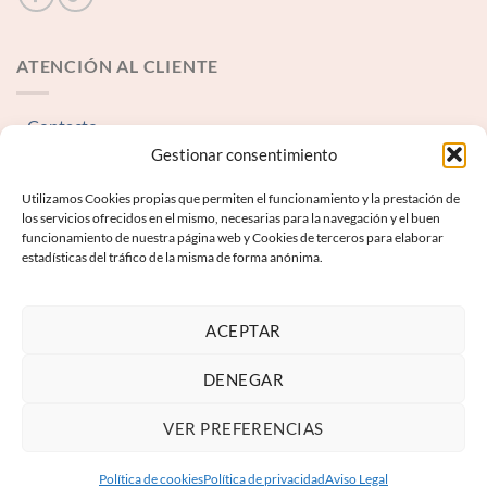
ATENCIÓN AL CLIENTE
Contacto
Gestionar consentimiento
INFORMACIÓN LEGAL
Utilizamos Cookies propias que permiten el funcionamiento y la prestación de
los servicios ofrecidos en el mismo, necesarias para la navegación y el buen
funcionamiento de nuestra página web y Cookies de terceros para elaborar
Aviso Legal
estadísticas del tráfico de la misma de forma anónima.
Términos y condiciones
Política de Privacidad
ACEPTAR
Política de Cookies
DENEGAR
VER PREFERENCIAS
Política de cookies
Política de privacidad
Aviso Legal