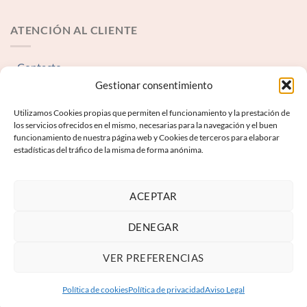
ATENCIÓN AL CLIENTE
Contacto
Gestionar consentimiento
INFORMACIÓN LEGAL
Utilizamos Cookies propias que permiten el funcionamiento y la prestación de
los servicios ofrecidos en el mismo, necesarias para la navegación y el buen
funcionamiento de nuestra página web y Cookies de terceros para elaborar
Aviso Legal
estadísticas del tráfico de la misma de forma anónima.
Términos y condiciones
Política de Privacidad
ACEPTAR
Política de Cookies
DENEGAR
VER PREFERENCIAS
Política de cookies
Política de privacidad
Aviso Legal
Copyright 2026 ©
Keyboard Next S.L.