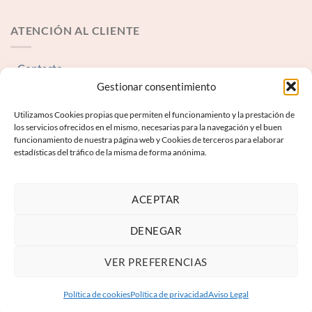
ATENCIÓN AL CLIENTE
Contacto
Gestionar consentimiento
INFORMACIÓN LEGAL
Utilizamos Cookies propias que permiten el funcionamiento y la prestación de
los servicios ofrecidos en el mismo, necesarias para la navegación y el buen
funcionamiento de nuestra página web y Cookies de terceros para elaborar
Aviso Legal
estadísticas del tráfico de la misma de forma anónima.
Términos y condiciones
Política de Privacidad
ACEPTAR
Política de Cookies
DENEGAR
VER PREFERENCIAS
Política de cookies
Política de privacidad
Aviso Legal
Copyright 2026 ©
Keyboard Next S.L.