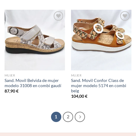
Add to
Add to
wishlist
wishlist
MUJER
MUJER
Sand. Movil Belvida de mujer
Sand. Movil Confor Class de
modelo 31008 en combi gaudí
mujer modelo 5174 en combi
beig
87,90
€
104,00
€
1
2