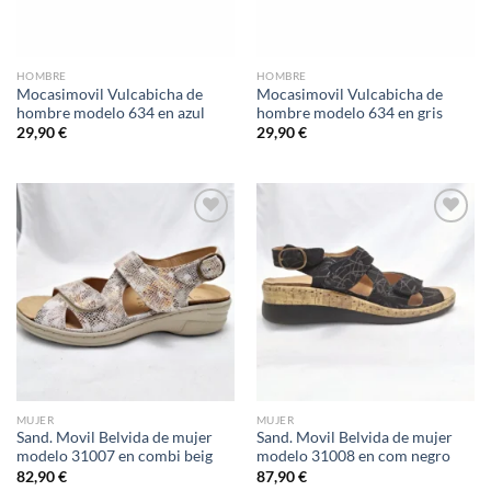
HOMBRE
HOMBRE
Mocasimovil Vulcabicha de
Mocasimovil Vulcabicha de
hombre modelo 634 en azul
hombre modelo 634 en gris
29,90
€
29,90
€
Add to
Add to
wishlist
wishlist
MUJER
MUJER
Sand. Movil Belvida de mujer
Sand. Movil Belvida de mujer
modelo 31007 en combi beig
modelo 31008 en com negro
82,90
€
87,90
€