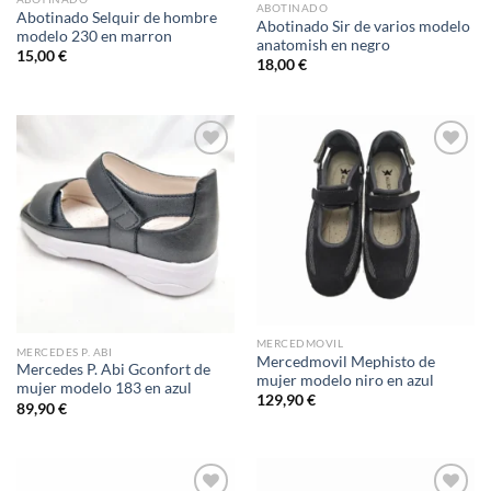
ABOTINADO
Abotinado Selquir de hombre
Abotinado Sir de varios modelo
modelo 230 en marron
anatomish en negro
15,00
€
18,00
€
Add to
Add to
wishlist
wishlist
MERCEDMOVIL
MERCEDES P. ABI
Mercedmovil Mephisto de
Mercedes P. Abi Gconfort de
mujer modelo niro en azul
mujer modelo 183 en azul
129,90
€
89,90
€