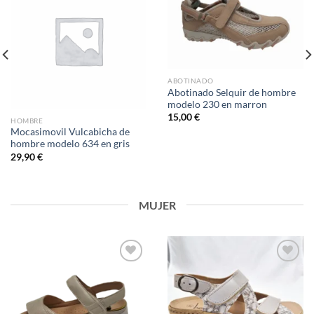
Add to
Add to
wishlist
wishlist
ABOTINADO
Abotinado Selquir de hombre
modelo 230 en marron
15,00
€
HOMBRE
Mocasimovil Vulcabicha de
hombre modelo 634 en gris
29,90
€
MUJER
Add to
Add to
wishlist
wishlist