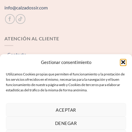
info@calzadossir.com
ATENCIÓN AL CLIENTE
Contacto
Gestionar consentimiento
INFORMACIÓN LEGAL
Utilizamos Cookies propias que permiten el funcionamiento y la prestación de
los servicios ofrecidos en el mismo, necesarias para la navegación y el buen
funcionamiento de nuestra página web y Cookies de terceros para elaborar
Aviso Legal
estadísticas del tráfico de la misma de forma anónima.
Términos y condiciones
Política de Privacidad
ACEPTAR
Política de Cookies
DENEGAR