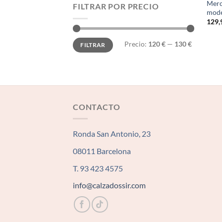
Merc
FILTRAR POR PRECIO
mode
129,
Precio
Precio
Precio:
120 €
—
130 €
FILTRAR
mínimo
máximo
CONTACTO
Ronda San Antonio, 23
08011 Barcelona
T. 93 423 4575
info@calzadossir.com