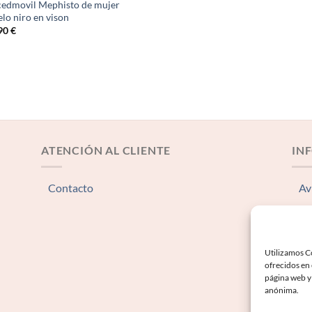
edmovil Mephisto de mujer
lo niro en vison
90
€
ATENCIÓN AL CLIENTE
IN
Contacto
Av
Té
Po
Utilizamos Co
Po
ofrecidos en
página web y 
anónima.