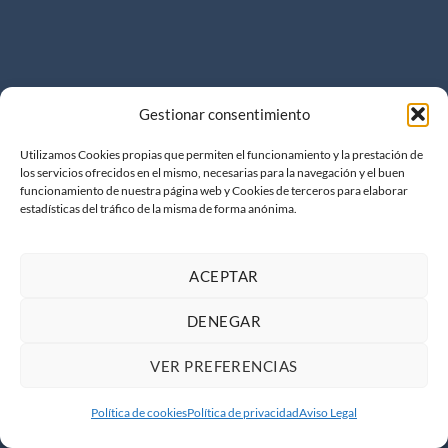
Gestionar consentimiento
Utilizamos Cookies propias que permiten el funcionamiento y la prestación de
los servicios ofrecidos en el mismo, necesarias para la navegación y el buen
funcionamiento de nuestra página web y Cookies de terceros para elaborar
WordPress &
estadísticas del tráfico de la misma de forma anónima.
WooCommerce Expert
ACEPTAR
Lorem ipsum dolor sit amet, consectetuer adipiscing elit.
DENEGAR
MY WORK
VER PREFERENCIAS
Política de cookies
Política de privacidad
Aviso Legal
Copyright 2026 ©
Keyboard Next S.L.