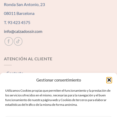
Ronda San Antonio, 23
08011 Barcelona
T. 93 423 4575
info@calzadossir.com
ATENCIÓN AL CLIENTE
Contacto
Gestionar consentimiento
INFORMACIÓN LEGAL
Utilizamos Cookies propias que permiten el funcionamiento y la prestación de
los servicios ofrecidos en el mismo, necesarias para la navegación y el buen
funcionamiento de nuestra página web y Cookies de terceros para elaborar
Aviso Legal
estadísticas del tráfico de la misma de forma anónima.
Términos y condiciones