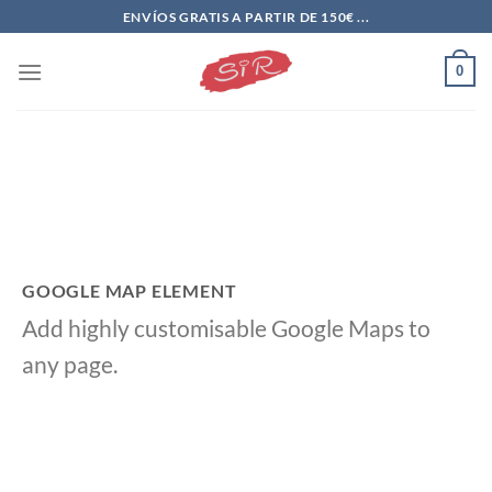
Saltar
ENVÍOS GRATIS A PARTIR DE 150€ ...
al
contenido
0
GOOGLE MAP ELEMENT
Add highly customisable Google Maps to
any page.