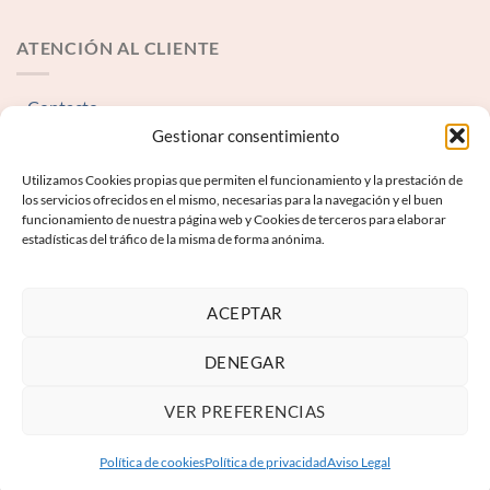
ATENCIÓN AL CLIENTE
Contacto
Gestionar consentimiento
INFORMACIÓN LEGAL
Utilizamos Cookies propias que permiten el funcionamiento y la prestación de
los servicios ofrecidos en el mismo, necesarias para la navegación y el buen
funcionamiento de nuestra página web y Cookies de terceros para elaborar
Aviso Legal
estadísticas del tráfico de la misma de forma anónima.
Términos y condiciones
Política de Privacidad
ACEPTAR
Política de Cookies
DENEGAR
VER PREFERENCIAS
Política de cookies
Política de privacidad
Aviso Legal
Copyright 2026 ©
Keyboard Next S.L.