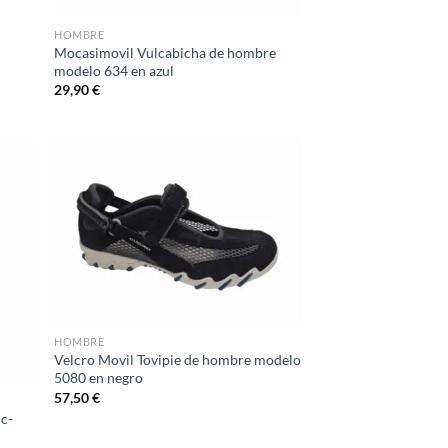
HOMBRE
Mocasimovil Vulcabicha de hombre
modelo 634 en azul
29,90
€
d to
Add to
hlist
wishlist
HOMBRE
Velcro Movil Tovipie de hombre modelo
5080 en negro
57,50
€
 c-