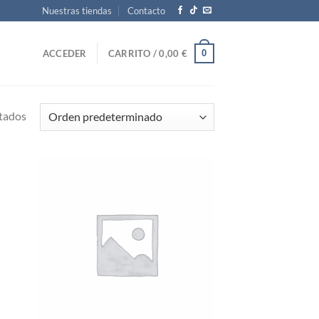
Nuestras tiendas
Contacto
0
ACCEDER
CARRITO /
0,00
€
ltados
d to
Add to
hlist
wishlist