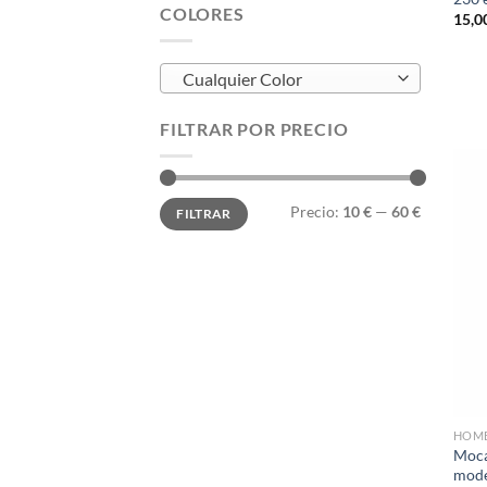
COLORES
15,0
Cualquier Color
FILTRAR POR PRECIO
Precio
Precio
Precio:
10 €
—
60 €
FILTRAR
mínimo
máximo
HOM
Moca
mode