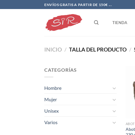
Saltar
ENVÍOS GRATIS A PARTIR DE 150€ ...
al
contenido
TIENDA
INICIO
/
TALLA DEL PRODUCTO
/
CATEGORÍAS
Hombre
Mujer
Unisex
Varios
ABOT
Abot
230 