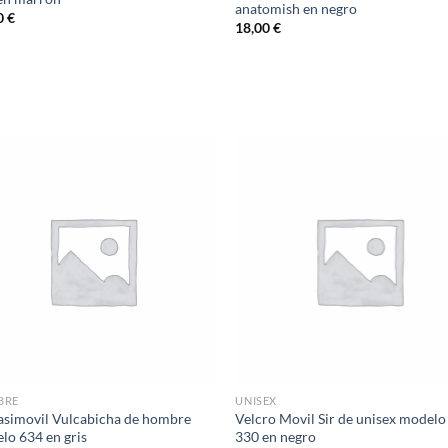
anatomish en negro
0
€
18,00
€
Add to
Ad
wishlist
wis
BRE
UNISEX
simovil Vulcabicha de hombre
Velcro Movil Sir de unisex modelo
lo 634 en gris
330 en negro