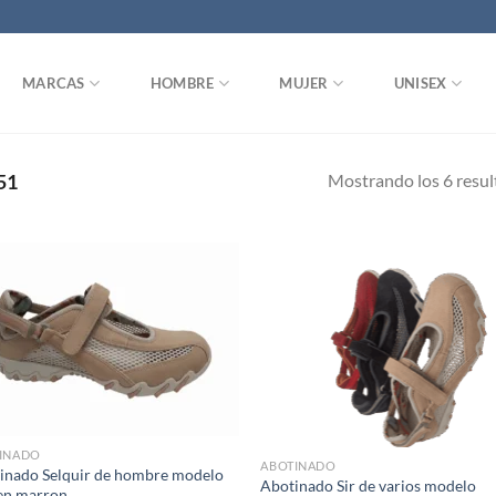
MARCAS
HOMBRE
MUJER
UNISEX
Mostrando los 6 resu
51
Add to
Ad
wishlist
wis
INADO
ABOTINADO
inado Selquir de hombre modelo
Abotinado Sir de varios modelo
en marron