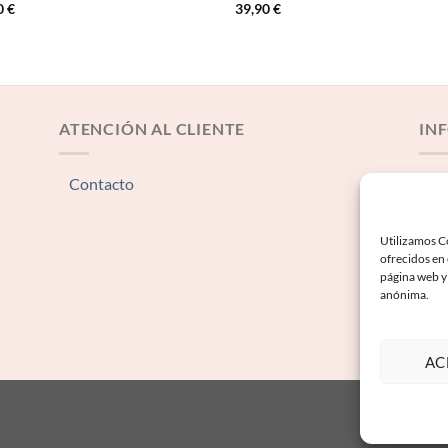
0
€
39,90
€
ATENCIÓN AL CLIENTE
IN
Contacto
Av
Té
Utilizamos Co
Po
ofrecidos en
página web y 
Po
anónima.
AC