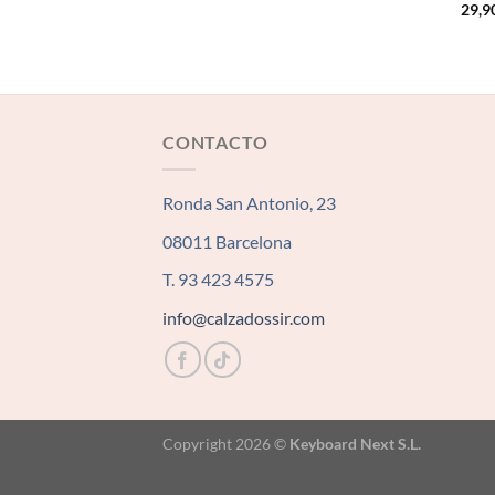
29,9
CONTACTO
Ronda San Antonio, 23
08011 Barcelona
T. 93 423 4575
info@calzadossir.com
Copyright 2026 ©
Keyboard Next S.L.