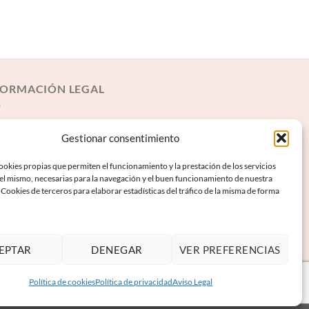
FORMACIÓN LEGAL
iso Legal
Gestionar consentimiento
rminos y condiciones
okies propias que permiten el funcionamiento y la prestación de los servicios
lítica de Privacidad
 el mismo, necesarias para la navegación y el buen funcionamiento de nuestra
Cookies de terceros para elaborar estadísticas del tráfico de la misma de forma
lítica de Cookies
EPTAR
DENEGAR
VER PREFERENCIAS
Política de cookies
Política de privacidad
Aviso Legal