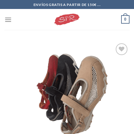
Saltar
ENVÍOS GRATIS A PARTIR DE 150€ ...
al
contenido
0
Add to
wishlist