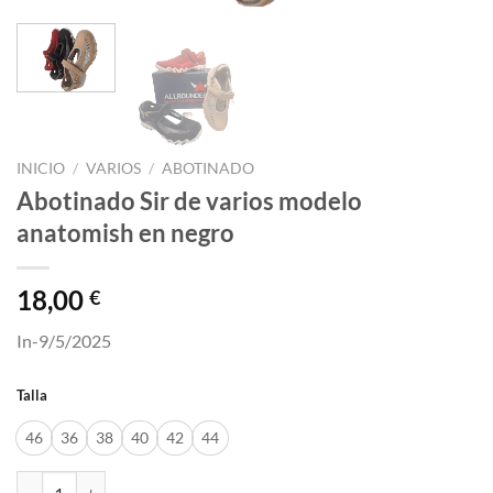
INICIO
/
VARIOS
/
ABOTINADO
Abotinado Sir de varios modelo
anatomish en negro
18,00
€
In-9/5/2025
Talla
46
36
38
40
42
44
Abotinado Sir de varios modelo anatomish en negro cantidad