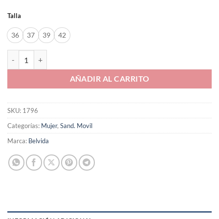
Talla
36
37
39
42
Sand. Movil Belvida de mujer modelo 31008 en combi gaudí cantidad
AÑADIR AL CARRITO
SKU:
1796
Categorías:
Mujer
,
Sand. Movil
Marca:
Belvida