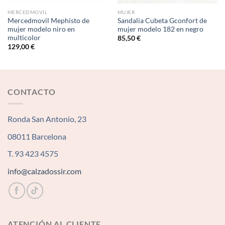
MERCEDMOVIL
MUJER
Mercedmovil Mephisto de
Sandalia Cubeta Gconfort de
mujer modelo niro en
mujer modelo 182 en negro
multicolor
85,50
€
129,00
€
CONTACTO
Ronda San Antonio, 23
08011 Barcelona
T. 93 423 4575
info@calzadossir.com
ATENCIÓN AL CLIENTE