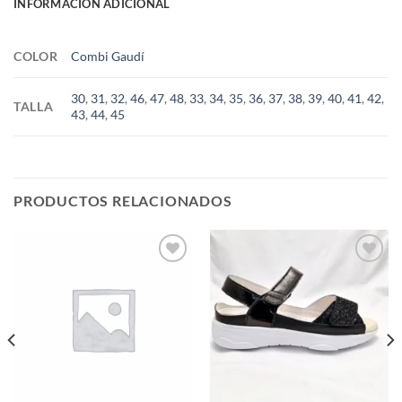
INFORMACIÓN ADICIONAL
COLOR
Combi Gaudí
30
,
31
,
32
,
46
,
47
,
48
,
33
,
34
,
35
,
36
,
37
,
38
,
39
,
40
,
41
,
42
,
TALLA
43
,
44
,
45
PRODUCTOS RELACIONADOS
Add to
Add to
wishlist
wishlist