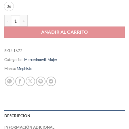
36
Mercedmovil Mephisto de mujer modelo niro en multicolor cantidad
AÑADIR AL CARRITO
SKU:
1672
Categorías:
Mercedmovil
,
Mujer
Marca:
Mephisto
DESCRIPCIÓN
INFORMACIÓN ADICIONAL