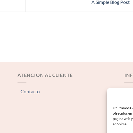
A Simple Blog Post
ATENCIÓN AL CLIENTE
IN
Contacto
Av
Té
Utilizamos Co
Po
ofrecidos en
página web y 
Po
anónima.