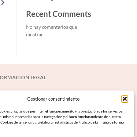
Recent Comments
No hay comentarios que
mostrar.
FORMACIÓN LEGAL
iso Legal
Gestionar consentimiento
rminos y condiciones
okies propias que permiten el funcionamiento y la prestación de los servicios
lítica de Privacidad
 el mismo, necesarias para la navegación y el buen funcionamiento de nuestra
Cookies de terceros para elaborar estadísticas del tráfico de la misma de forma
lítica de Cookies