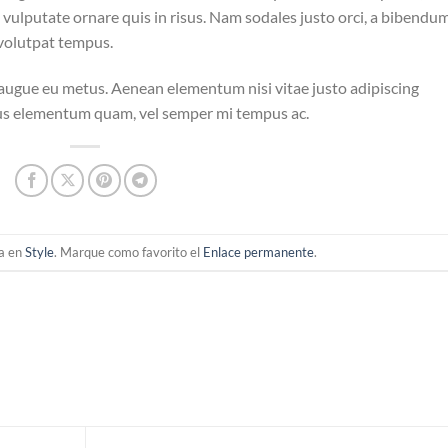
o vulputate ornare quis in risus. Nam sodales justo orci, a bibendu
 volutpat tempus.
i augue eu metus. Aenean elementum nisi vitae justo adipiscing
ibus elementum quam, vel semper mi tempus ac.
da en
Style
. Marque como favorito el
Enlace permanente
.