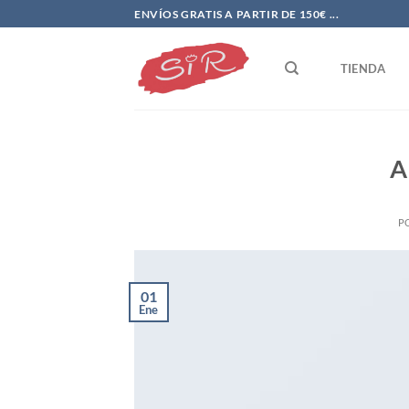
Saltar
ENVÍOS GRATIS A PARTIR DE 150€ ...
al
contenido
TIENDA
A
P
01
Ene