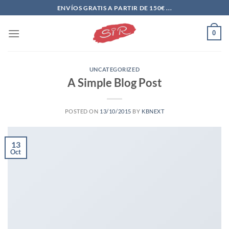
Saltar
ENVÍOS GRATIS A PARTIR DE 150€ ...
al
contenido
0
UNCATEGORIZED
A Simple Blog Post
POSTED ON
13/10/2015
BY
KBNEXT
13
Oct