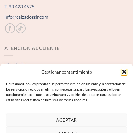
T. 93 423 4575
info@calzadossir.com
ATENCIÓN AL CLIENTE
Contacto
Gestionar consentimiento
INFORMACIÓN LEGAL
Utilizamos Cookies propias que permiten el funcionamiento y la prestación de
los servicios ofrecidos en el mismo, necesarias para la navegación y el buen
funcionamiento de nuestra página web y Cookies de terceros para elaborar
Aviso Legal
estadísticas del tráfico de la misma de forma anónima.
Términos y condiciones
Política de Privacidad
ACEPTAR
Política de Cookies