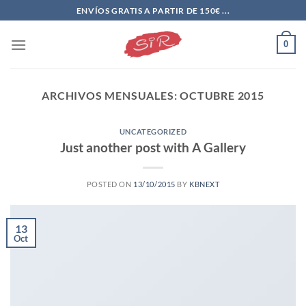
Saltar
ENVÍOS GRATIS A PARTIR DE 150€ ...
al
contenido
0
ARCHIVOS MENSUALES:
OCTUBRE 2015
UNCATEGORIZED
Just another post with A Gallery
POSTED ON
13/10/2015
BY
KBNEXT
13
Oct