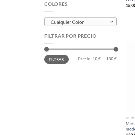
COLORES
15,0
Cualquier Color
FILTRAR POR PRECIO
Precio
Precio
Precio:
10 €
—
130 €
FILTRAR
mínimo
máximo
MER
Merc
mode
129,