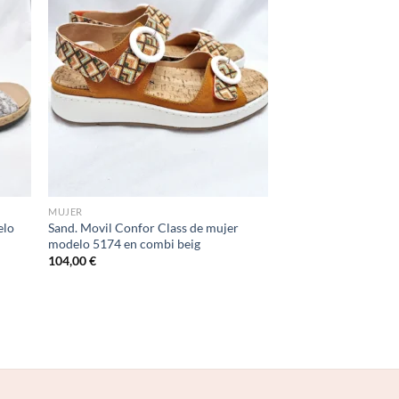
d to
Add to
hlist
wishlist
MUJER
elo
Sand. Movil Confor Class de mujer
modelo 5174 en combi beig
104,00
€