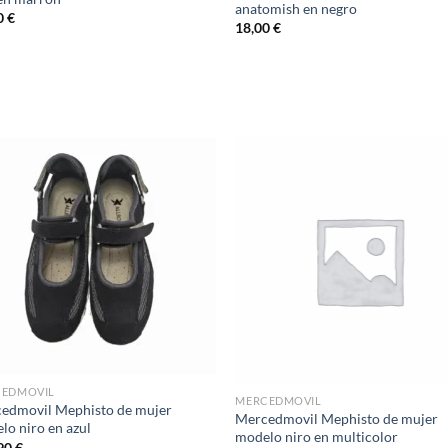
anatomish en negro
0
€
18,00
€
Add to
Ad
wishlist
wis
CEDMOVIL
MERCEDMOVIL
edmovil Mephisto de mujer
Mercedmovil Mephisto de mujer
lo niro en azul
modelo niro en multicolor
90
€