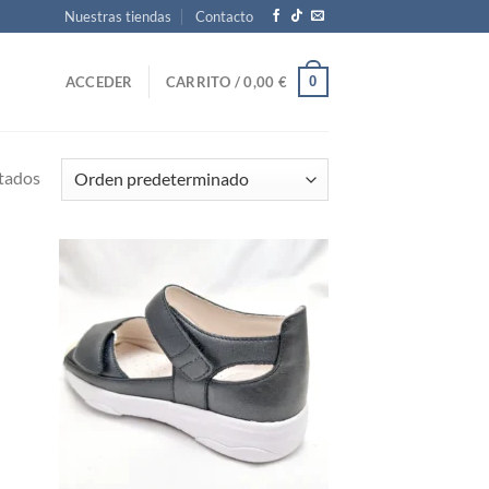
Nuestras tiendas
Contacto
0
ACCEDER
CARRITO /
0,00
€
tados
d to
Add to
hlist
wishlist