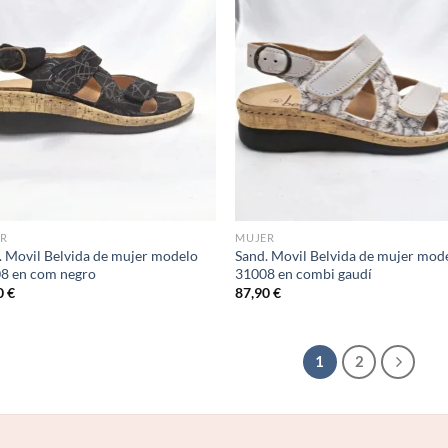
Add to
Ad
wishlist
wis
R
MUJER
. Movil Belvida de mujer modelo
Sand. Movil Belvida de mujer mod
8 en com negro
31008 en combi gaudí
0
€
87,90
€
1
2