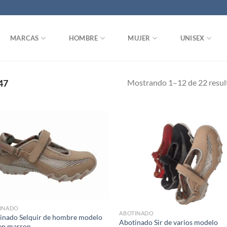
MARCAS
HOMBRE
MUJER
UNISEX
Mostrando 1–12 de 22 resul
47
Add to
Ad
wishlist
wis
INADO
ABOTINADO
inado Selquir de hombre modelo
Abotinado Sir de varios modelo
en marron