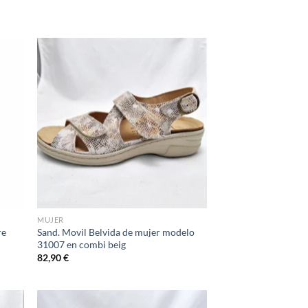
d to
Add to
hlist
wishlist
MUJER
re
Sand. Movil Belvida de mujer modelo
31007 en combi beig
82,90
€