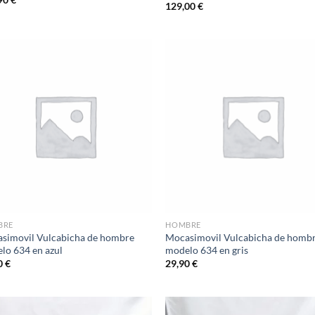
129,00
€
Add to
Ad
wishlist
wis
BRE
HOMBRE
simovil Vulcabicha de hombre
Mocasimovil Vulcabicha de homb
lo 634 en azul
modelo 634 en gris
0
€
29,90
€