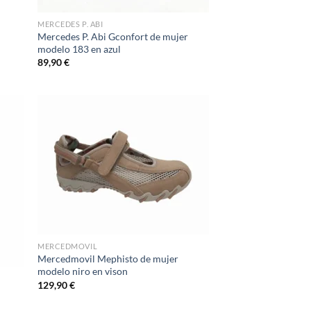
MERCEDES P. ABI
Mercedes P. Abi Gconfort de mujer
modelo 183 en azul
89,90
€
d to
Add to
hlist
wishlist
MERCEDMOVIL
Mercedmovil Mephisto de mujer
modelo niro en vison
129,90
€