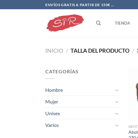
Saltar
ENVÍOS GRATIS A PARTIR DE 150€ ...
al
contenido
TIENDA
INICIO
/
TALLA DEL PRODUCTO
/
CATEGORÍAS
Hombre
Mujer
Unisex
Varios
ABOT
Abot
230 