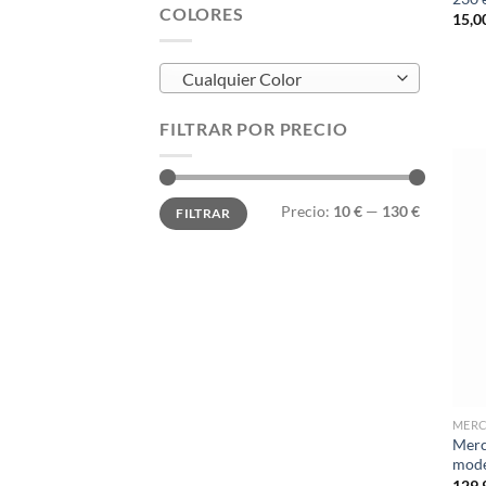
COLORES
15,0
Cualquier Color
FILTRAR POR PRECIO
Precio
Precio
Precio:
10 €
—
130 €
FILTRAR
mínimo
máximo
MER
Merc
mode
129,