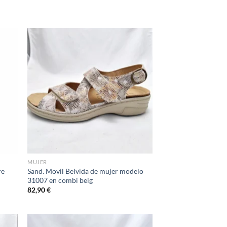
d to
Add to
hlist
wishlist
MUJER
re
Sand. Movil Belvida de mujer modelo
31007 en combi beig
82,90
€