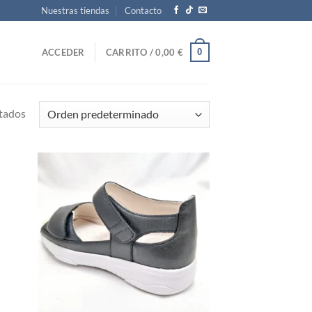
Nuestras tiendas
Contacto
0
ACCEDER
CARRITO /
0,00
€
tados
d to
Add to
hlist
wishlist