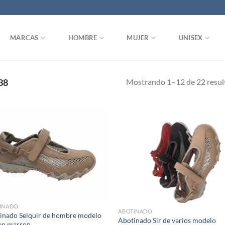
MARCAS
HOMBRE
MUJER
UNISEX
Mostrando 1–12 de 22 resul
38
Add to
Ad
wishlist
wis
INADO
ABOTINADO
inado Selquir de hombre modelo
Abotinado Sir de varios modelo
en marron