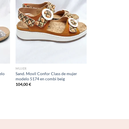
d to
Add to
hlist
wishlist
MUJER
elo
Sand. Movil Confor Class de mujer
modelo 5174 en combi beig
104,00
€