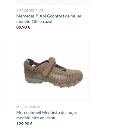
MERCEDES P. ABI
Mercedes P. Abi Gconfort de mujer
modelo 183 en azul
89,90
€
d to
Add to
hlist
wishlist
MERCEDMOVIL
Mercedmovil Mephisto de mujer
modelo niro en vison
129,90
€