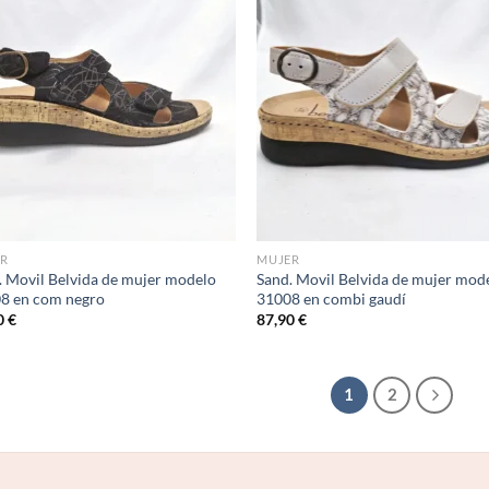
Add to
Ad
wishlist
wis
R
MUJER
. Movil Belvida de mujer modelo
Sand. Movil Belvida de mujer mod
8 en com negro
31008 en combi gaudí
0
€
87,90
€
1
2