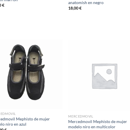
anatomish en negro
0
€
18,00
€
Add to
Ad
wishlist
wis
CEDMOVIL
MERCEDMOVIL
edmovil Mephisto de mujer
Mercedmovil Mephisto de mujer
lo niro en azul
modelo niro en multicolor
90
€