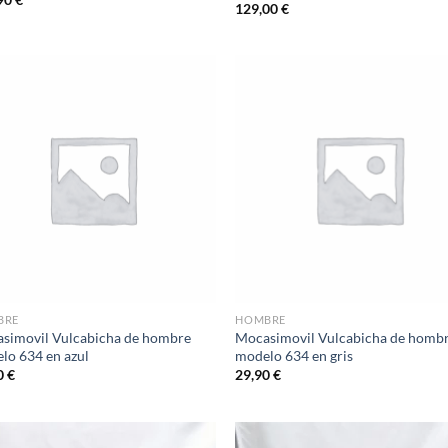
129,00
€
Add to
Ad
wishlist
wis
BRE
HOMBRE
simovil Vulcabicha de hombre
Mocasimovil Vulcabicha de homb
lo 634 en azul
modelo 634 en gris
0
€
29,90
€