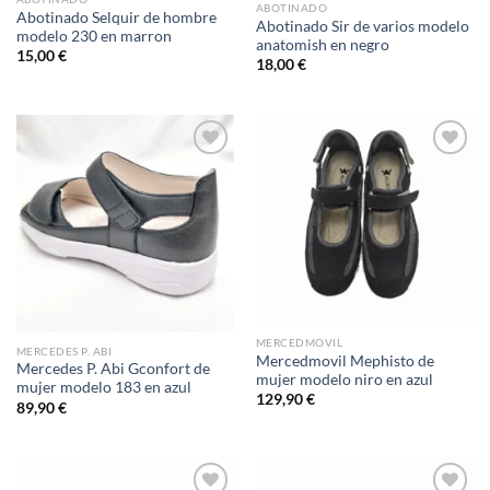
ABOTINADO
Abotinado Selquir de hombre
Abotinado Sir de varios modelo
modelo 230 en marron
anatomish en negro
15,00
€
18,00
€
Add to
Add to
wishlist
wishlist
MERCEDMOVIL
MERCEDES P. ABI
Mercedmovil Mephisto de
Mercedes P. Abi Gconfort de
mujer modelo niro en azul
mujer modelo 183 en azul
129,90
€
89,90
€