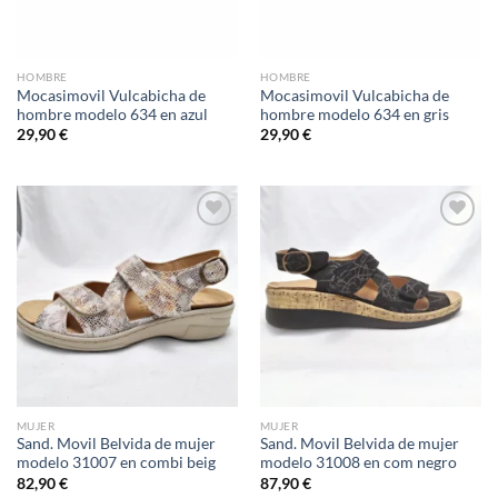
HOMBRE
HOMBRE
Mocasimovil Vulcabicha de
Mocasimovil Vulcabicha de
hombre modelo 634 en azul
hombre modelo 634 en gris
29,90
€
29,90
€
Add to
Add to
wishlist
wishlist
MUJER
MUJER
Sand. Movil Belvida de mujer
Sand. Movil Belvida de mujer
modelo 31007 en combi beig
modelo 31008 en com negro
82,90
€
87,90
€