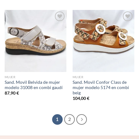
Add to
Add to
wishlist
wishlist
MUJER
MUJER
Sand. Movil Belvida de mujer
Sand. Movil Confor Class de
modelo 31008 en combi gaudí
mujer modelo 5174 en combi
beig
87,90
€
104,00
€
1
2