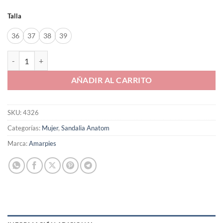
Talla
36
37
38
39
Sandalia Anatom Amarpies de mujer modelo 28609 en combi beig can
AÑADIR AL CARRITO
SKU:
4326
Categorías:
Mujer
,
Sandalia Anatom
Marca:
Amarpies