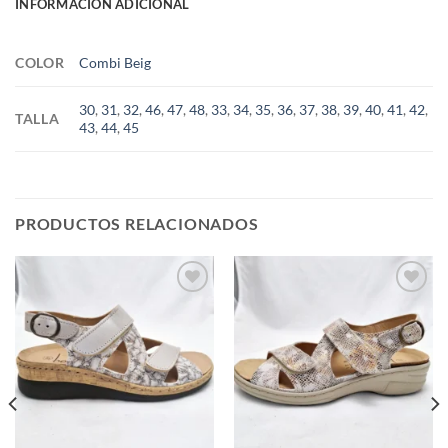
INFORMACIÓN ADICIONAL
COLOR
Combi Beig
30
,
31
,
32
,
46
,
47
,
48
,
33
,
34
,
35
,
36
,
37
,
38
,
39
,
40
,
41
,
42
,
TALLA
43
,
44
,
45
PRODUCTOS RELACIONADOS
Add to
Add to
wishlist
wishlist