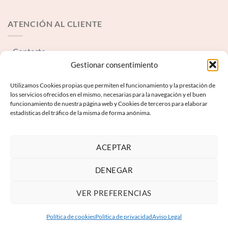
ATENCIÓN AL CLIENTE
Contacto
Gestionar consentimiento
INFORMACIÓN LEGAL
Utilizamos Cookies propias que permiten el funcionamiento y la prestación de
los servicios ofrecidos en el mismo, necesarias para la navegación y el buen
funcionamiento de nuestra página web y Cookies de terceros para elaborar
Aviso Legal
estadísticas del tráfico de la misma de forma anónima.
Términos y condiciones
Política de Privacidad
ACEPTAR
Política de Cookies
DENEGAR
VER PREFERENCIAS
Política de cookies
Política de privacidad
Aviso Legal
Copyright 2026 ©
Keyboard Next S.L.