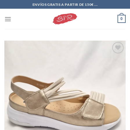
Saltar
ENVÍOS GRATIS A PARTIR DE 150€ ...
al
contenido
0
Add to
wishlist